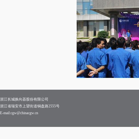
浙江长城换向器股份有限公司
浙江省瑞安市上望街道铜盘路2555号
E-mail:cgw@chinacgw.cn