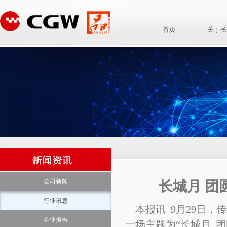
首页
关于长
公司新闻
长城月 团
行业讯息
本报讯
9
月
29
日，传
企业报告
一场主题为“长城月 