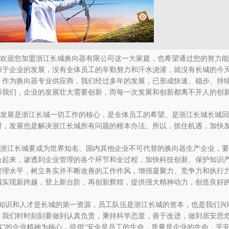
迎您加盟浙江长城换向器有限公司这一大家庭，也希望通过您的努力能
源于企业的发展，没有全体员工的辛勤努力和汗水浇灌，就没有长城的今
，作为换向器专业供应商，我们经过多年的发展，已形成快速、稳步、持
诉我们，企业的发展壮大需要创新，而每一次发展和创新都离不开人的创
展是浙江长城一切工作的核心，是全体员工的希望。是浙江长城长城回
时，发展也是解决浙江长城所有问题的根本办法。所以，抓住机遇，加快
江长城要成为世界知名、国内其他企业不可代替的换向器生产企业，要
合起来，渗透到企业管理的各个环节和全过程，加快科技创新、保护知识
管理水平，树立务实并不断改善的工作作风，增强凝聚力、竞争力和执行
城实现新跨越，登上新台阶，再创新辉煌，提供强大精神动力，创造良好
识和人才是长城的第一资源，员工队伍是浙江长城的资本，也是我们兴
，我们时时刻刻要做到认真负责，秉持科学态度，善于改进，做到居安思危
越”的企业精神为核心，提倡“安全是员工的生命，质量是企业的生命，平