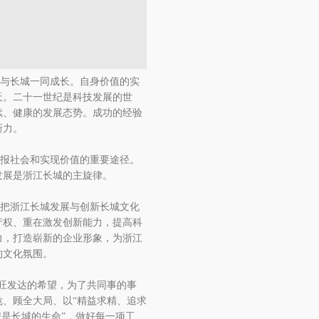
与长城一同成长。自身价值的实
天。二十一世纪是科技发展的世
续、健康的发展态势。成功的经验
新力。
报社会和实现价值的重要途径。
发展是浙江长城的主旋律。
把浙江长城发展与创新长城文化
产权、重在激发创新能力，提高科
力，打造崭新的企业形象，为浙江
的文化氛围。
旺发达的希望，为了共同事的事
、顾全大局、以“精益求精、追求
安是长城的生命”，做好每一项工