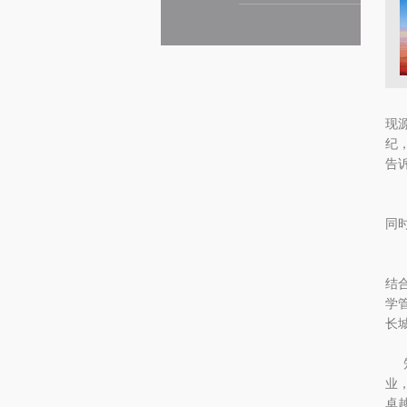
欢
现
纪
告
发
同
浙
结
学
长
知
业
卓